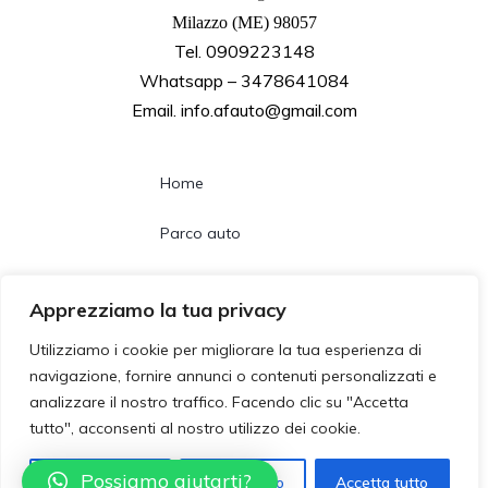
Milazzo (ME) 98057
Tel. 0909223148
Whatsapp – 3478641084
Email. info.afauto@gmail.com
Home
Parco auto
Noleggio lungo termine
Apprezziamo la tua privacy
Chi siamo
Utilizziamo i cookie per migliorare la tua esperienza di
navigazione, fornire annunci o contenuti personalizzati e
Contatti
analizzare il nostro traffico. Facendo clic su "Accetta
tutto", acconsenti al nostro utilizzo dei cookie.
Follow us
Possiamo aiutarti?
Personalizzza
Rifiuta tutto
Accetta tutto