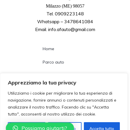
Milazzo (ME) 98057
Tel. 0909223148
Whatsapp – 3478641084
Email. info.afauto@gmail.com
Home
Parco auto
Noleggio lungo termine
Apprezziamo la tua privacy
Chi siamo
Utilizziamo i cookie per migliorare la tua esperienza di
navigazione, fornire annunci o contenuti personalizzati e
Contatti
analizzare il nostro traffico. Facendo clic su "Accetta
tutto", acconsenti al nostro utilizzo dei cookie.
Follow us
Possiamo aiutarti?
Personalizzza
Rifiuta tutto
Accetta tutto