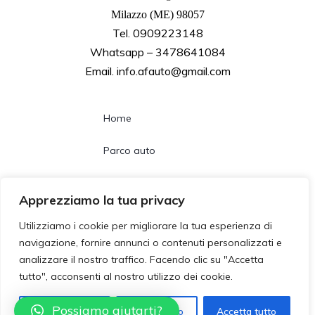
Milazzo (ME) 98057
Tel. 0909223148
Whatsapp – 3478641084
Email. info.afauto@gmail.com
Home
Parco auto
Noleggio lungo termine
Apprezziamo la tua privacy
Chi siamo
Utilizziamo i cookie per migliorare la tua esperienza di
navigazione, fornire annunci o contenuti personalizzati e
Contatti
analizzare il nostro traffico. Facendo clic su "Accetta
tutto", acconsenti al nostro utilizzo dei cookie.
Follow us
Possiamo aiutarti?
Personalizzza
Rifiuta tutto
Accetta tutto