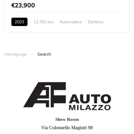
€23,900
2023
12,701 km
Automatico
Elettrico
2WD
Homepage
Search
Show Room
Via Colonnello Magistri 98