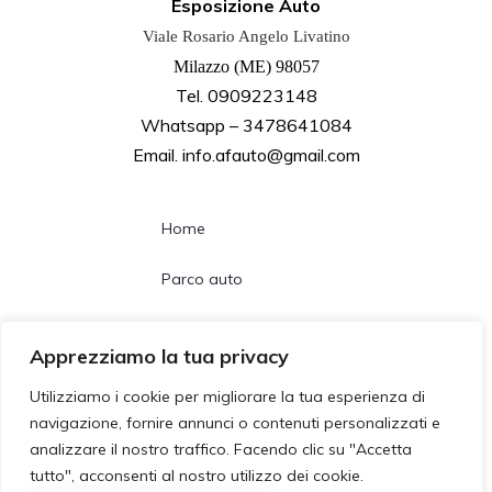
Esposizione Auto
Viale Rosario Angelo Livatino
Milazzo (ME) 98057
Tel. 0909223148
Whatsapp – 3478641084
Email. info.afauto@gmail.com
Home
Parco auto
Noleggio lungo termine
Apprezziamo la tua privacy
Chi siamo
Utilizziamo i cookie per migliorare la tua esperienza di
navigazione, fornire annunci o contenuti personalizzati e
Contatti
analizzare il nostro traffico. Facendo clic su "Accetta
tutto", acconsenti al nostro utilizzo dei cookie.