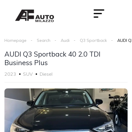
Homepage
Search
Audi
Q3 Sportback
AUDI Q3
AUDI Q3 Sportback 40 2.0 TDI
Business Plus
2023
SUV
Diesel