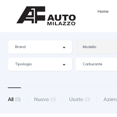
Home
All
(0)
Nuovo
(0)
Usato
(0)
Azien