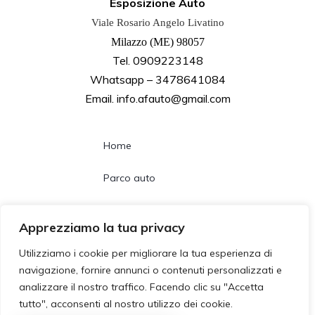
Esposizione Auto
Viale Rosario Angelo Livatino
Milazzo (ME) 98057
Tel. 0909223148
Whatsapp – 3478641084
Email. info.afauto@gmail.com
Home
Parco auto
Noleggio lungo termine
Apprezziamo la tua privacy
Chi siamo
Utilizziamo i cookie per migliorare la tua esperienza di
navigazione, fornire annunci o contenuti personalizzati e
Contatti
analizzare il nostro traffico. Facendo clic su "Accetta
tutto", acconsenti al nostro utilizzo dei cookie.