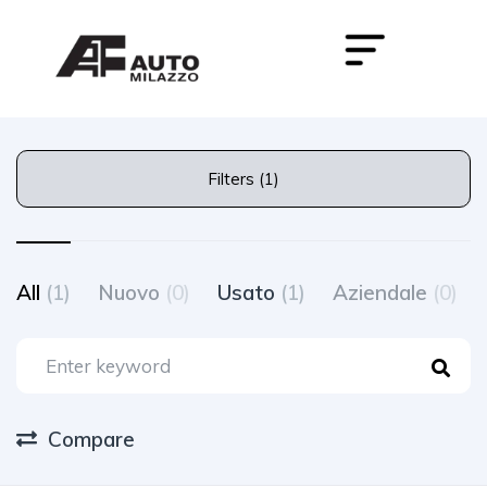
Filters (1)
All
(1)
Nuovo
(0)
Usato
(1)
Aziendale
(0)
Compare