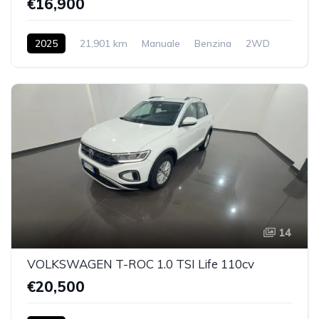
€16,900
2025
21,901 km
Manuale
Benzina
2WD
14
VOLKSWAGEN T-ROC 1.0 TSI Life 110cv
€20,500