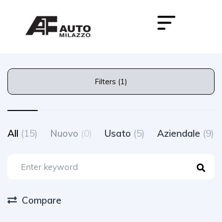
Filters (1)
All
(15)
Nuovo
(0)
Usato
(5)
Aziendale
(9)
Compare