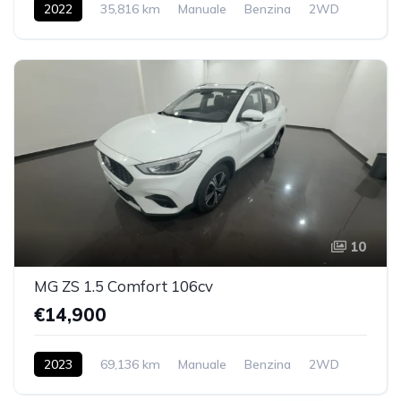
2022
35,816 km
Manuale
Benzina
2WD
10
MG ZS 1.5 Comfort 106cv
€14,900
2023
69,136 km
Manuale
Benzina
2WD