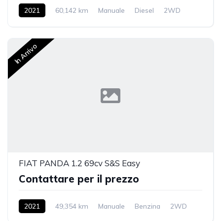
2021
60,142 km
Manuale
Diesel
2WD
In Arrivo
FIAT PANDA 1.2 69cv S&S Easy
Contattare per il prezzo
2021
49,354 km
Manuale
Benzina
2WD