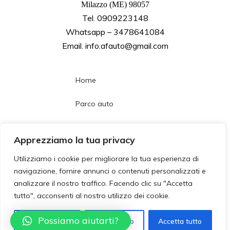
Milazzo (ME) 98057
Tel. 0909223148
Whatsapp – 3478641084
Email. info.afauto@gmail.com
Home
Parco auto
Noleggio lungo termine
Apprezziamo la tua privacy
Chi siamo
Utilizziamo i cookie per migliorare la tua esperienza di
navigazione, fornire annunci o contenuti personalizzati e
Contatti
analizzare il nostro traffico. Facendo clic su "Accetta
tutto", acconsenti al nostro utilizzo dei cookie.
Follow us
Possiamo aiutarti?
Personalizzza
Rifiuta tutto
Accetta tutto