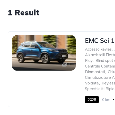
1 Result
EMC Sei 1
Accesso keyles
,
Alzacristalli Elettr
Play
,
Blind spot 
1
Centrale Conteni
Diamantati
,
Chi
Climatizzatore 
Volante
,
Keyless
Specchietti Ripie
2025
0 km
Benzina - GPL