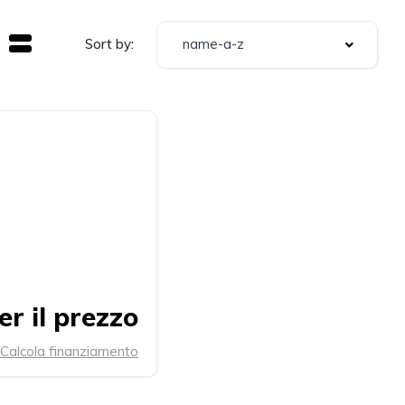
name-a-z
Sort by:
r il prezzo
Calcola finanziamento