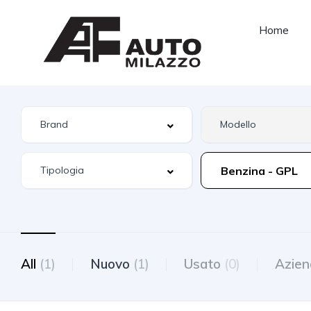
Home
Benzina - GPL
All
(1)
Nuovo
(1)
Usato
(0)
Azien