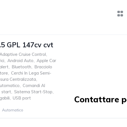
.5 GPL 147cv cvt
Adaptive Cruise Control
,
ici
,
Android Auto
,
Apple Car
alert
,
Bluetooth
,
Bracciolo
tore
,
Cerchi In Lega Semi-
usura Centralizzata
,
Automatico
,
Comandi Al
 start
,
Sistema Start-Stop
,
Contattare pe
gabili
,
USB port
Automatico
2WD