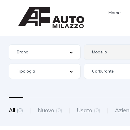
Home
All
(0)
Nuovo
(0)
Usato
(0)
Azien