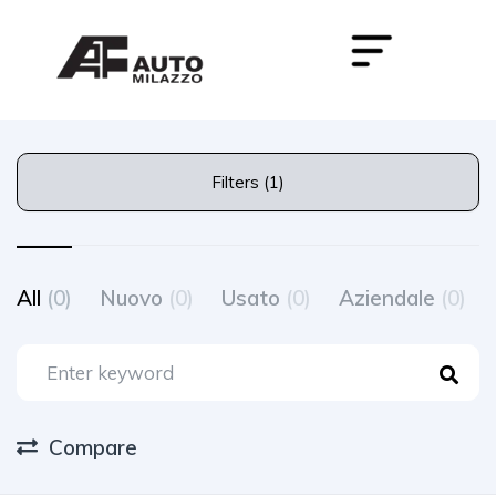
Filters (1)
All
(0)
Nuovo
(0)
Usato
(0)
Aziendale
(0)
Compare