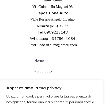
Show Room
Via Colonnello Magistri 98
Esposizione Auto
Viale Rosario Angelo Livatino
Milazzo (ME) 98057
Tel. 0909223148
Whatsapp – 3478641084
Email. info.afauto@gmail.com
Home
Parco auto
Noleggio lungo termine
Apprezziamo la tua privacy
Chi siamo
Utilizziamo i cookie per migliorare la tua esperienza di
navigazione, fornire annunci o contenuti personalizzati e
Contatti