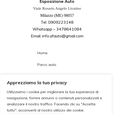
Esposizione Auto
Viale Rosario Angelo Livatino
Milazzo (ME) 98057
Tel. 0909223148
Whatsapp – 3478641084
Email. info.afauto@gmail.com
Home
Parco auto
Noleggio lungo termine
Apprezziamo la tua privacy
Chi siamo
Utilizziamo i cookie per migliorare la tua esperienza di
navigazione, fornire annunci o contenuti personalizzati e
Contatti
analizzare il nostro traffico. Facendo clic su "Accetta
tutto", acconsenti al nostro utilizzo dei cookie.