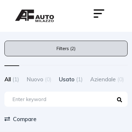
Filters (2)
All
(1)
Nuovo
(0)
Usato
(1)
Aziendale
(0)
Compare