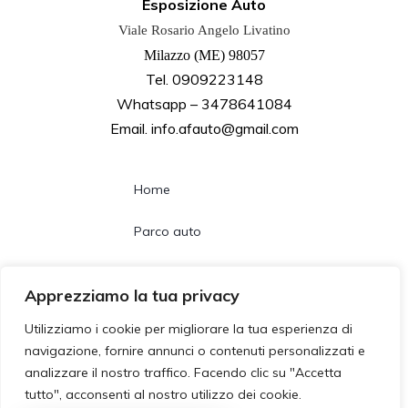
Esposizione Auto
Viale Rosario Angelo Livatino
Milazzo (ME) 98057
Tel. 0909223148
Whatsapp – 3478641084
Email. info.afauto@gmail.com
Home
Parco auto
Noleggio lungo termine
Apprezziamo la tua privacy
Chi siamo
Utilizziamo i cookie per migliorare la tua esperienza di
navigazione, fornire annunci o contenuti personalizzati e
Contatti
analizzare il nostro traffico. Facendo clic su "Accetta
tutto", acconsenti al nostro utilizzo dei cookie.