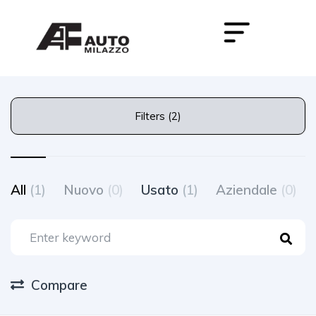
Filters (2)
All
(1)
Nuovo
(0)
Usato
(1)
Aziendale
(0)
Compare