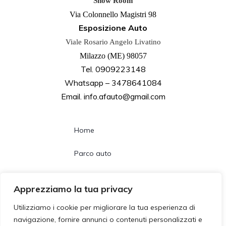
Show Room
Via Colonnello Magistri 98
Esposizione Auto
Viale Rosario Angelo Livatino
Milazzo (ME) 98057
Tel. 0909223148
Whatsapp – 3478641084
Email. info.afauto@gmail.com
Home
Parco auto
Noleggio lungo termine
Apprezziamo la tua privacy
Chi siamo
Utilizziamo i cookie per migliorare la tua esperienza di
navigazione, fornire annunci o contenuti personalizzati e
Contatti