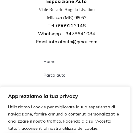
Esposizione Auto
Viale Rosario Angelo Livatino
Milazzo (ME) 98057
Tel. 0909223148
Whatsapp – 3478641084
Email. info.afauto@gmail.com
Home
Parco auto
Noleggio lungo termine
Apprezziamo la tua privacy
Chi siamo
Utilizziamo i cookie per migliorare la tua esperienza di
navigazione, fornire annunci o contenuti personalizzati e
Contatti
analizzare il nostro traffico. Facendo clic su "Accetta
tutto", acconsenti al nostro utilizzo dei cookie.