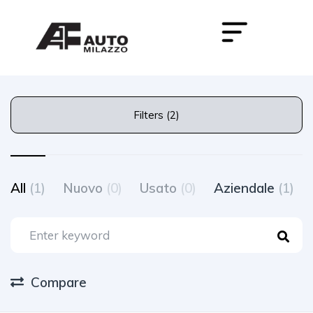
Filters (2)
All
(1)
Nuovo
(0)
Usato
(0)
Aziendale
(1)
Compare