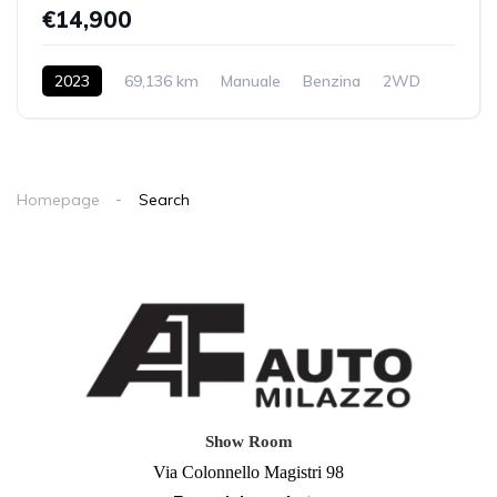
€14,900
2023
69,136 km
Manuale
Benzina
2WD
Homepage
Search
Show Room
Via Colonnello Magistri 98