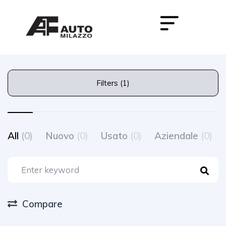
Filters (1)
All
(0)
Nuovo
(0)
Usato
(0)
Aziendale
(0)
Compare