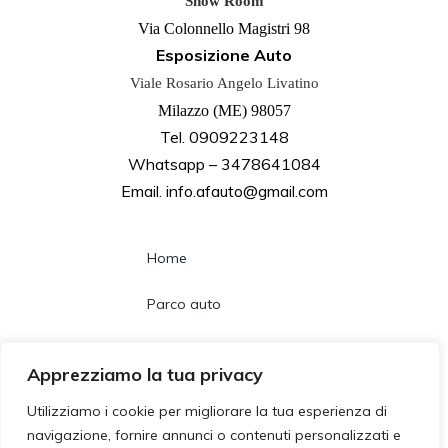
Show Room
Via Colonnello Magistri 98
Esposizione Auto
Viale Rosario Angelo Livatino
Milazzo (ME) 98057
Tel. 0909223148
Whatsapp – 3478641084
Email. info.afauto@gmail.com
Home
Parco auto
Noleggio lungo termine
Apprezziamo la tua privacy
Chi siamo
Utilizziamo i cookie per migliorare la tua esperienza di
navigazione, fornire annunci o contenuti personalizzati e
Contatti