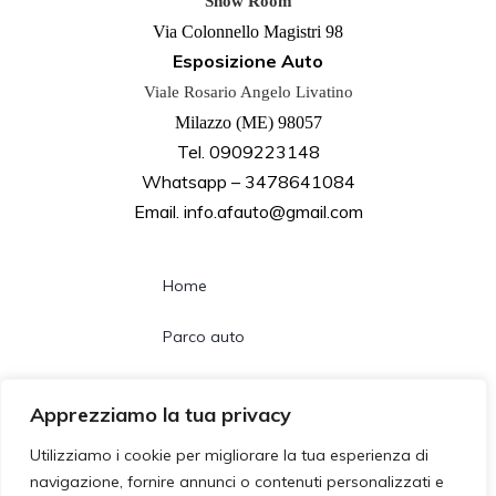
Show Room
Via Colonnello Magistri 98
Esposizione Auto
Viale Rosario Angelo Livatino
Milazzo (ME) 98057
Tel. 0909223148
Whatsapp – 3478641084
Email. info.afauto@gmail.com
Home
Parco auto
Noleggio lungo termine
Apprezziamo la tua privacy
Chi siamo
Utilizziamo i cookie per migliorare la tua esperienza di
navigazione, fornire annunci o contenuti personalizzati e
Contatti