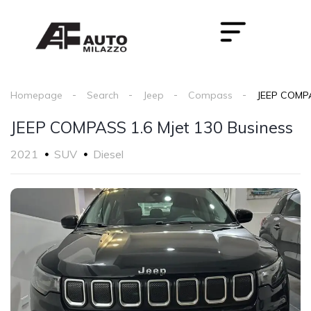
Homepage
Search
Jeep
Compass
JEEP COMPA
JEEP COMPASS 1.6 Mjet 130 Business
2021
SUV
Diesel