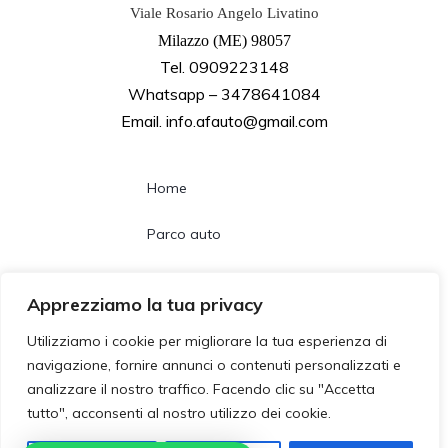
Viale Rosario Angelo Livatino
Milazzo (ME) 98057
Tel. 0909223148
Whatsapp – 3478641084
Email. info.afauto@gmail.com
Home
Parco auto
Noleggio lungo termine
Apprezziamo la tua privacy
Chi siamo
Utilizziamo i cookie per migliorare la tua esperienza di
navigazione, fornire annunci o contenuti personalizzati e
Contatti
analizzare il nostro traffico. Facendo clic su "Accetta
tutto", acconsenti al nostro utilizzo dei cookie.