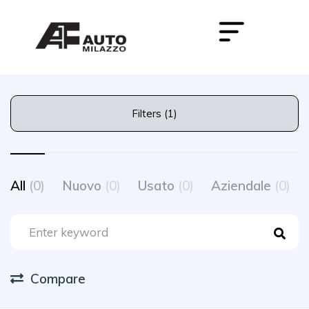
Filters (1)
All
(0)
Nuovo
(0)
Usato
(0)
Aziendale
(0)
Compare