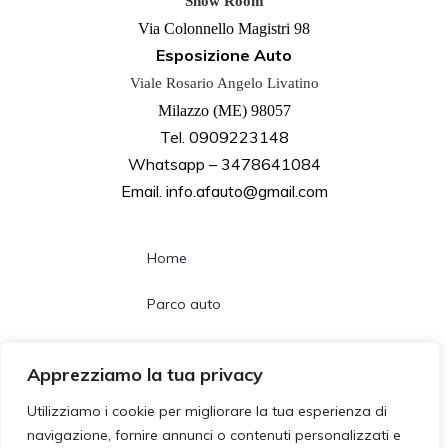
Show Room
Via Colonnello Magistri 98
Esposizione Auto
Viale Rosario Angelo Livatino
Milazzo (ME) 98057
Tel. 0909223148
Whatsapp – 3478641084
Email. info.afauto@gmail.com
Home
Parco auto
Noleggio lungo termine
Apprezziamo la tua privacy
Chi siamo
Utilizziamo i cookie per migliorare la tua esperienza di
navigazione, fornire annunci o contenuti personalizzati e
Contatti