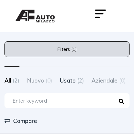
Filters (1)
All
(2)
Nuovo
(0)
Usato
(2)
Aziendale
(0)
Compare