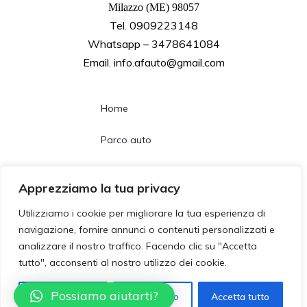
Milazzo (ME) 98057
Tel. 0909223148
Whatsapp – 3478641084
Email. info.afauto@gmail.com
Home
Parco auto
Noleggio lungo termine
Apprezziamo la tua privacy
Chi siamo
Utilizziamo i cookie per migliorare la tua esperienza di
navigazione, fornire annunci o contenuti personalizzati e
Contatti
analizzare il nostro traffico. Facendo clic su "Accetta
tutto", acconsenti al nostro utilizzo dei cookie.
Follow us
Possiamo aiutarti?
Personalizzza
Rifiuta tutto
Accetta tutto