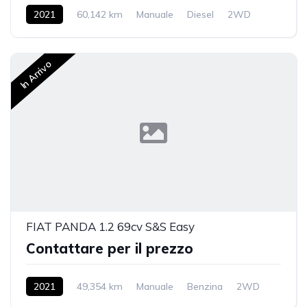
2021
60,142 km
Manuale
Diesel
2WD
In Arrivo
FIAT PANDA 1.2 69cv S&S Easy
Contattare per il prezzo
2021
49,354 km
Manuale
Benzina
2WD