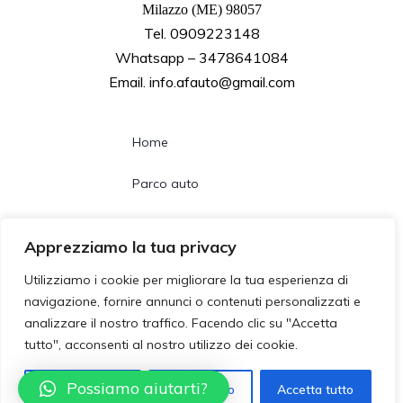
Milazzo (ME) 98057
Tel. 0909223148
Whatsapp – 3478641084
Email. info.afauto@gmail.com
Home
Parco auto
Noleggio lungo termine
Apprezziamo la tua privacy
Chi siamo
Utilizziamo i cookie per migliorare la tua esperienza di
navigazione, fornire annunci o contenuti personalizzati e
Contatti
analizzare il nostro traffico. Facendo clic su "Accetta
tutto", acconsenti al nostro utilizzo dei cookie.
Follow us
Possiamo aiutarti?
Personalizzza
Rifiuta tutto
Accetta tutto