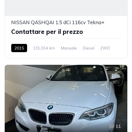
NISSAN QASHQAI 1.5 dCi 116cv Tekna+
Contattare per il prezzo
2015
131,014 km
Manuale
Diesel
2WD
11