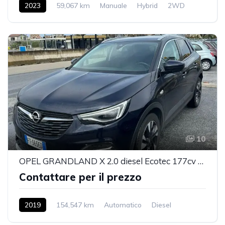
2023
59,067 km
Manuale
Hybrid
2WD
10
OPEL GRANDLAND X 2.0 diesel Ecotec 177cv Ultimate
Contattare per il prezzo
2019
154,547 km
Automatico
Diesel
2WD