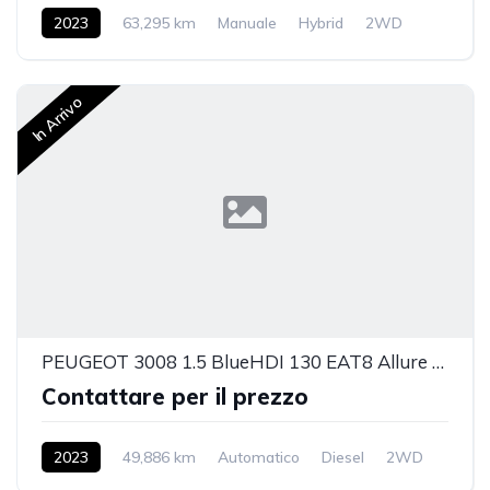
2023
63,295 km
Manuale
Hybrid
2WD
In Arrivo
PEUGEOT 3008 1.5 BlueHDI 130 EAT8 Allure Pack
Contattare per il prezzo
2023
49,886 km
Automatico
Diesel
2WD