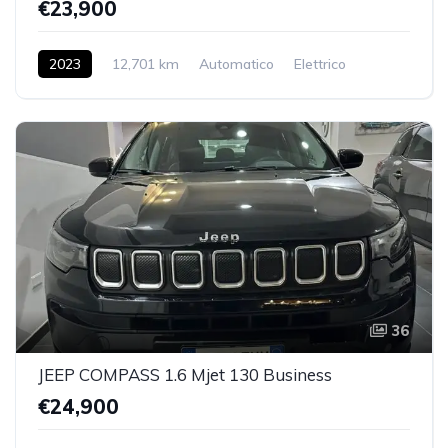
€23,900
2023
12,701 km
Automatico
Elettrico
2WD
36
JEEP COMPASS 1.6 Mjet 130 Business
€24,900