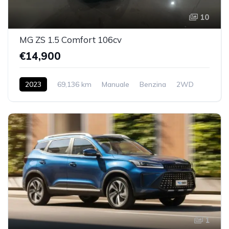
10
MG ZS 1.5 Comfort 106cv
€14,900
2023
69,136 km
Manuale
Benzina
2WD
1