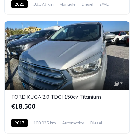
2021
33,373 km
Manuale
Diesel
2WD
7
FORD KUGA 2.0 TDCI 150cv Titanium
€18,500
2017
100,025 km
Automatico
Diesel
2WD