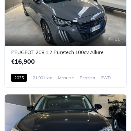
11
PEUGEOT 208 1.2 Puretech 100cv Allure
€16,900
2025
21,901 km
Manuale
Benzina
2WD