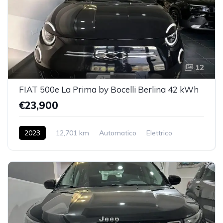
12
FIAT 500e La Prima by Bocelli Berlina 42 kWh
€23,900
2023
12,701 km
Automatico
Elettrico
2WD