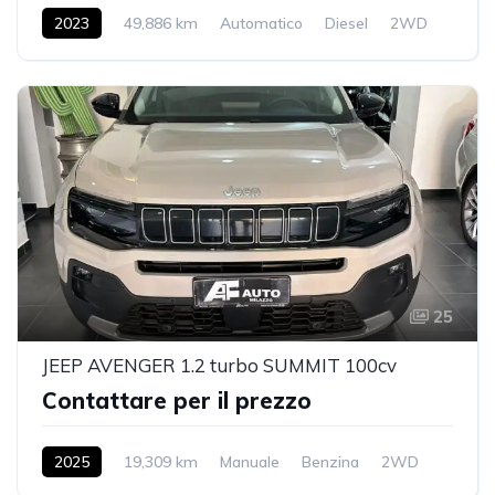
2023
49,886 km
Automatico
Diesel
2WD
25
JEEP AVENGER 1.2 turbo SUMMIT 100cv
Contattare per il prezzo
2025
19,309 km
Manuale
Benzina
2WD