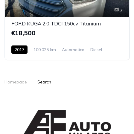
7
FORD KUGA 2.0 TDCI 150cv Titanium
€18,500
2017
100,025 km
Automatico
Diesel
2WD
Homepage
Search